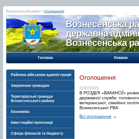
Вознесенський район »
Оголошення
Вознесенська р
державна адміні
Вознесенська р
Головна
Новини
Районна військова адміністрація
Оголошення
Звернення громадян
21/07/2025
В РОЗДІЛІ «ВАКАНСІЇ» розмі
Територіальні громади
державної служби: головного 
Вознесенського району
ветеранської, сімейної політ
Вознесенської РВА
Економіка
Всі оголошення
→
Інвестиційні пропозиції
Сфера фінансів та бюджету