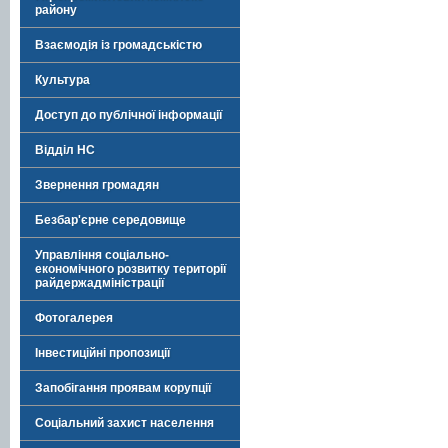
району
Взаємодія із громадськістю
Культура
Доступ до публічної інформації
Відділ НС
Звернення громадян
Безбар'єрне середовище
Управління соціально-
економічного розвитку території
райдержадміністрації
Фотогалерея
Інвестиційні пропозиції
Запобігання проявам корупції
Соціальний захист населення