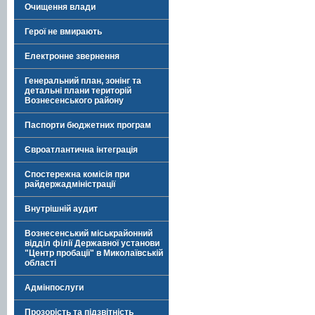
Очищення влади
Герої не вмирають
Електронне звернення
Генеральний план, зонінг та
детальні плани територій
Вознесенського району
Паспорти бюджетних програм
Євроатлантична інтеграція
Спостережна комісія при
райдержадміністрації
Внутрішній аудит
Вознесенський міськрайонний
відділ філії Державної установи
"Центр пробації" в Миколаївській
області
Адмінпослуги
Прозорість та підзвітність