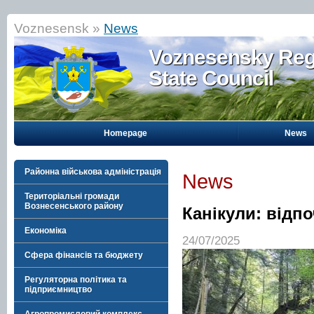
Voznesensk »
News
Voznesensky Reg
State Council
Homepage
News
Районна військова адміністрація
News
Територіальні громади
Вознесенського району
Канікули: відпо
Економіка
24/07/2025
Сфера фінансів та бюджету
Регуляторна політика та
підприємництво