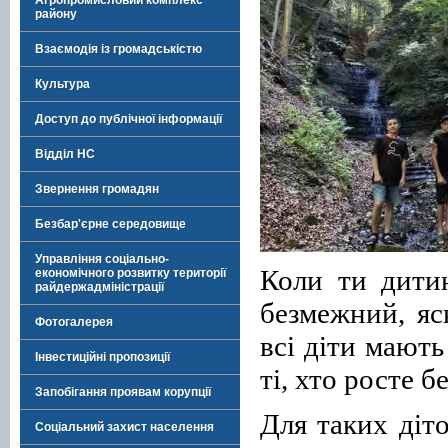
Агропромисловий комплекс
району
Взаємодія із громадськістю
Культура
Доступ до публічної інформації
Відділ НС
Звернення громадян
Безбар'єрне середовище
Управління соціально-
Коли ти дити
економічного розвитку території
райдержадміністрації
безмежний, яс
Фотогалерея
всі діти мають
Інвестиційні пропозиції
ті, хто росте б
Запобігання проявам корупції
Для таких діт
Соціальний захист населення