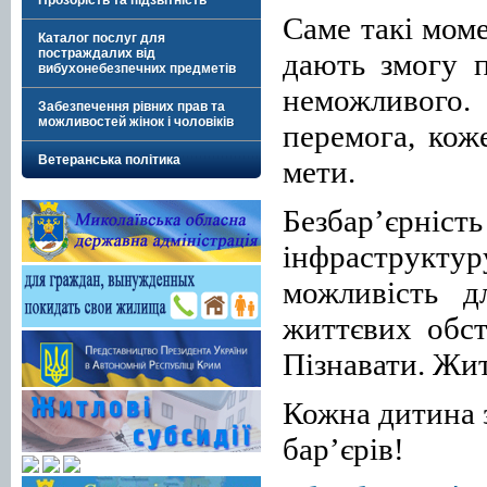
Прозорість та підзвітність
Саме такі мом
Каталог послуг для
постраждалих від
дають змогу п
вибухонебезпечних предметів
неможливого.
Забезпечення рівних прав та
можливостей жінок і чоловіків
перемога, кож
Ветеранська політика
мети.
Безбар’єрніст
інфраструкту
можливість 
життєвих обс
Пізнавати. Жи
Кожна дитина з
бар’єрів!