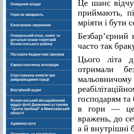
Це шанс відчу
Очищення влади
приймають, пі
Герої не вмирають
мріяти і бути 
Електронне звернення
Безбар’єрний 
Генеральний план, зонінг та
детальні плани територій
часто так брак
Вознесенського району
Паспорти бюджетних програм
Цього літа д
Євроатлантична інтеграція
отримали бе
Спостережна комісія при
мальовничо
райдержадміністрації
реабілітацій
Внутрішній аудит
господарям та 
Вознесенський міськрайонний
відділ філії Державної установи
в гори — це
"Центр пробації" в Миколаївській
області
вражень, до с
Адмінпослуги
а й внутрішні 