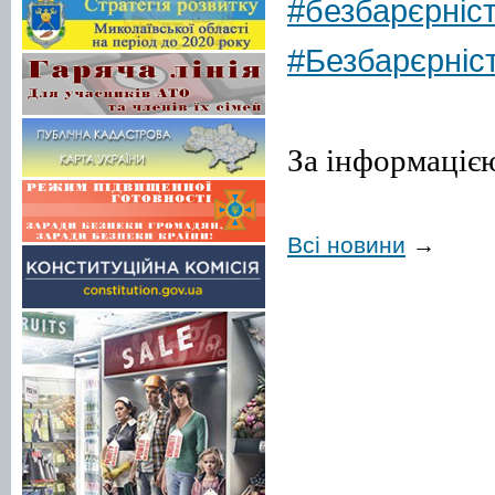
#безбарєрніс
#Безбарєрні
За інформаці
Всі новини
→