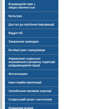
Взаимодействие с
общественностью
Культура
Доступ до публічної інформації
Відділ НС
Звернення громадян
Безбар'єрне середовище
Управління соціально-
економічного розвитку території
райдержадміністрації
Фотогалерея
Інвестиційні пропозиції
Запобігання проявам корупції
Соціальний захист населення
Очищення влади