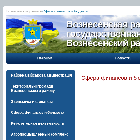
Вознесенский район »
Сфера финансов и бюджета
Вознесенская р
государственна
Вознесенский р
Главная
Новости
Районна військова адміністрація
Сфера финансов и б
Територіальні громади
Вознесенського району
Экономика и финансы
Сфера финансов и бюджета
Регуляторная деятельность
Агропромышленный комплекс