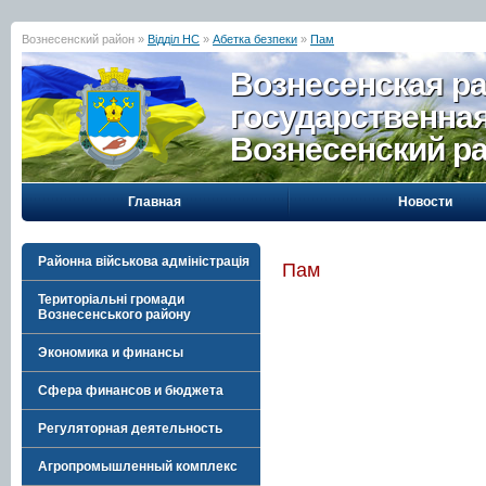
Вознесенский район »
Відділ НС
»
Абетка безпеки
»
Пам
Вознесенская р
государственна
Вознесенский р
Главная
Новости
Районна військова адміністрація
Пам
Територіальні громади
Вознесенського району
Экономика и финансы
Сфера финансов и бюджета
Регуляторная деятельность
Агропромышленный комплекс