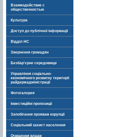
Взаимодействие с
общественностью
Культура
Доступ до публічної інформації
Відділ НС
Звернення громадян
Безбар'єрне середовище
Управління соціально-
економічного розвитку території
райдержадміністрації
Фотогалерея
Інвестиційні пропозиції
Запобігання проявам корупції
Соціальний захист населення
Очищення влади