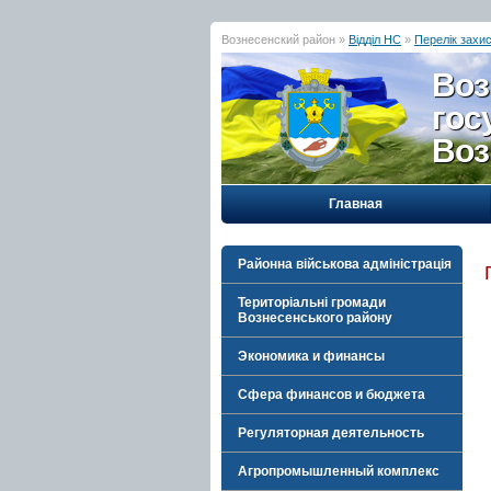
Вознесенский район »
Відділ НС
»
Перелік захи
Воз
гос
Воз
Главная
Районна військова адміністрація
Територіальні громади
Вознесенського району
Экономика и финансы
Сфера финансов и бюджета
Регуляторная деятельность
Агропромышленный комплекс