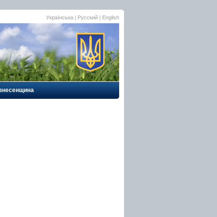
Українська
| Русский |
English
знесенщина