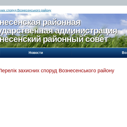
сних споруд Вознесенського району
несенская районная
ударственная администрация
несенский районный совет
Новости
Во
Перелік захисних споруд Вознесенського району