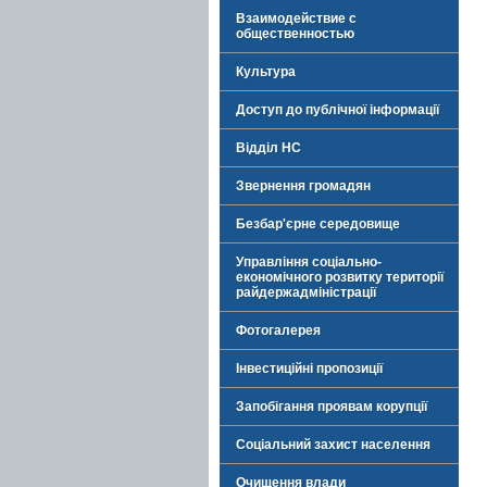
Взаимодействие с
общественностью
Культура
Доступ до публічної інформації
Відділ НС
Звернення громадян
Безбар'єрне середовище
Управління соціально-
економічного розвитку території
райдержадміністрації
Фотогалерея
Інвестиційні пропозиції
Запобігання проявам корупції
Соціальний захист населення
Очищення влади