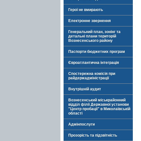
Герої не вмирають
Електронне звернення
Генеральний план, зонінг та
детальні плани територій
Вознесенського району
Паспорти бюджетних програм
Євроатлантична інтеграція
Спостережна комісія при
райдержадміністрації
Внутрішній аудит
Вознесенський міськрайонний
відділ філії Державної установи
"Центр пробації" в Миколаївській
області
Адмінпослуги
Прозорість та підзвітність