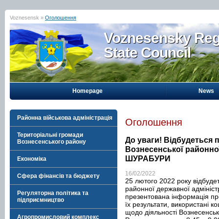
Voznesensk »
Оголошення
Voznesensky Reg
State Council
Homepage
News
Районна військова адміністрація
Оголошення
Територіальні громади
До уваги! Відбудеться 
Вознесенського району
Вознесенської районної
ШУРАБУРИ
Економіка
16/02/2022
Сфера фінансів та бюджету
25 лютого 2022 року відбудет
районної державної адмініст
Регуляторна політика та
презентована інформація про
підприємництво
їх результати, використані 
щодо діяльності Вознесенсько
Агропромисловий комплекс