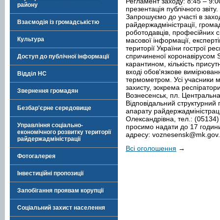
Регламент заходу: 8:45 – 9:00
району
презентація публічного звіту.
Запрошуємо до участі в захо
Взаємодія із громадськістю
райдержадміністрації, громад
роботодавців, професійних сп
Культура
масової інформації, експерт
території України гострої ре
спричиненої коронавірусом 
Доступ до публічної інформації
карантином, кількість присут
вході обов'язкове вимірюван
Відділ НС
термометром. Усі учасники м
захисту, зокрема респіратори
Звернення громадян
Вознесенськ, пл. Центральна,
Відповідальний структурний п
Безбар'єрне середовище
апарату райдержадміністраці
Олександрівна, тел.: (05134
Управління соціально-
просимо надати до 17 годин
економічного розвитку території
адресу:
voznesensk@mk.gov
райдержадміністрації
Всі оголошення
→
Фотогалерея
Інвестиційні пропозиції
Запобігання проявам корупції
Соціальний захист населення