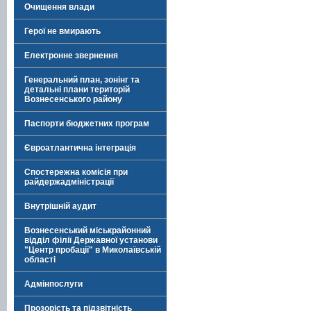
Очищення влади
Герої не вмирають
Електронне звернення
Генеральний план, зонінг та
детальні плани територій
Вознесенського району
Паспорти бюджетних програм
Євроатлантична інтеграція
Спостережна комісія при
райдержадміністрації
Внутрішній аудит
Вознесенський міськрайонний
відділ філії Державної установи
"Центр пробації" в Миколаївській
області
Адмінпослуги
Прозорість та підзвітність