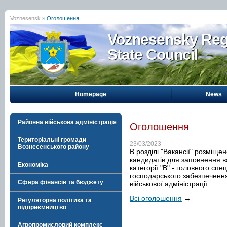
Voznesensk »
Оголошення
Voznesensky Reg
State Council
Homepage
News
Районна військова адміністрація
Оголошення
Територіальні громади
23/03/2023
Вознесенського району
В розділі "Вакансії" розміщ
кандидатів для заповнення 
Економіка
категорії "В" - головного спе
господарського забезпеченн
Сфера фінансів та бюджету
військової адміністрації
Всі оголошення
→
Регуляторна політика та
підприємництво
Агропромисловий комплекс