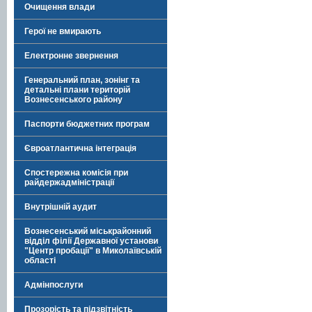
Очищення влади
Герої не вмирають
Електронне звернення
Генеральний план, зонінг та
детальні плани територій
Вознесенського району
Паспорти бюджетних програм
Євроатлантична інтеграція
Спостережна комісія при
райдержадміністрації
Внутрішній аудит
Вознесенський міськрайонний
відділ філії Державної установи
"Центр пробації" в Миколаївській
області
Адмінпослуги
Прозорість та підзвітність