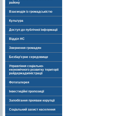
району
Взаємодія із громадськістю
Культура
Доступ до публічної інформації
Відділ НС
Звернення громадян
Безбар'єрне середовище
Управління соціально-
економічного розвитку території
райдержадміністрації
Фотогалерея
Інвестиційні пропозиції
Запобігання проявам корупції
Соціальний захист населення