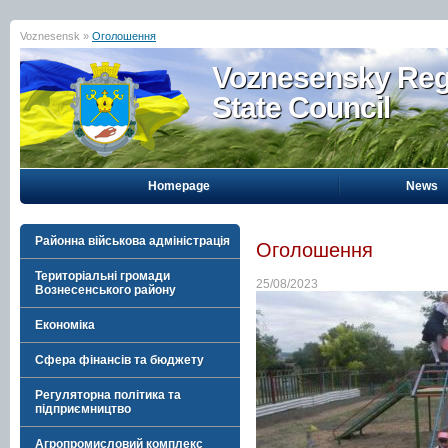
Voznesensk »
Оголошення
Voznesensky Reg
State Council
Homepage
News
Районна військова адміністрація
Оголошення
Територіальні громади
25/08/2023
Вознесенського району
Економіка
Сфера фінансів та бюджету
Регуляторна політика та
підприємництво
Агропромисловий комплекс