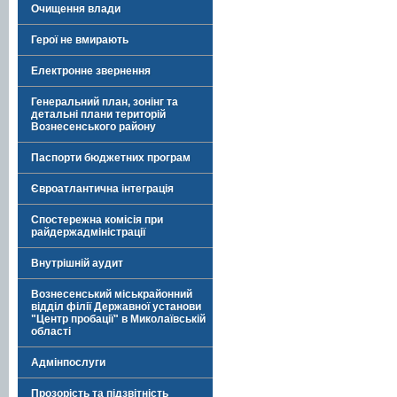
Очищення влади
Герої не вмирають
Електронне звернення
Генеральний план, зонінг та
детальні плани територій
Вознесенського району
Паспорти бюджетних програм
Євроатлантична інтеграція
Спостережна комісія при
райдержадміністрації
Внутрішній аудит
Вознесенський міськрайонний
відділ філії Державної установи
"Центр пробації" в Миколаївській
області
Адмінпослуги
Прозорість та підзвітність