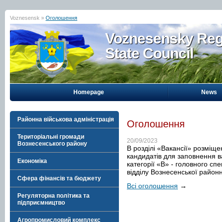
Voznesensk »
Оголошення
Voznesensky Reg
State Council
Homepage
News
Районна військова адміністрація
Оголошення
Територіальні громади
20/09/2023
Вознесенського району
В розділі «Вакансії» розміщ
кандидатів для заповнення 
Економіка
категорії «В» - головного сп
відділу Вознесенської районно
Сфера фінансів та бюджету
Всі оголошення
→
Регуляторна політика та
підприємництво
Агропромисловий комплекс