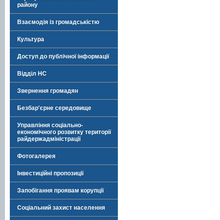
району
Взаємодія із громадськістю
Культура
Доступ до публічної інформації
Відділ НС
Звернення громадян
Безбар'єрне середовище
Управління соціально-
економічного розвитку території
райдержадміністрації
Фотогалерея
Інвестиційні пропозиції
Запобігання проявам корупції
Соціальний захист населення