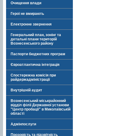
Очищення влади
Герої не вмирають
Електронне звернення
Генеральний план, зонінг та
детальні плани територій
Вознесенського району
Паспорти бюджетних програм
Євроатлантична інтеграція
Спостережна комісія при
райдержадміністрації
Внутрішній аудит
Вознесенський міськрайонний
відділ філії Державної установи
"Центр пробації" в Миколаївській
області
Адмінпослуги
Прозорість та підзвітність