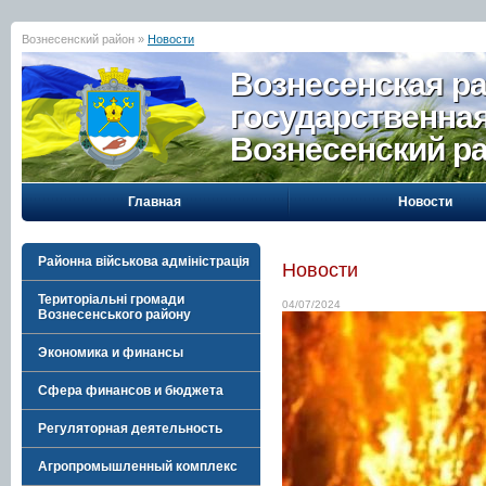
Вознесенский район »
Новости
Вознесенская р
государственна
Вознесенский р
Главная
Новости
Районна військова адміністрація
Новости
Територіальні громади
04/07/2024
Вознесенського району
Экономика и финансы
Сфера финансов и бюджета
Регуляторная деятельность
Агропромышленный комплекс