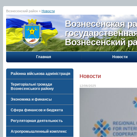
Вознесенский район »
Новости
Вознесенская р
государственна
Вознесенский р
Главная
Новости
Районна військова адміністрація
Новости
Територіальні громади
12/06/2025
Вознесенського району
Экономика и финансы
Сфера финансов и бюджета
Регуляторная деятельность
Агропромышленный комплекс