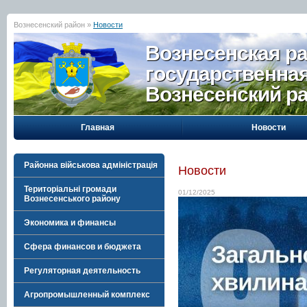
Вознесенский район »
Новости
Вознесенская р
государственна
Вознесенский р
Главная
Новости
Районна військова адміністрація
Новости
Територіальні громади
01/12/2025
Вознесенського району
Экономика и финансы
Сфера финансов и бюджета
Регуляторная деятельность
Агропромышленный комплекс