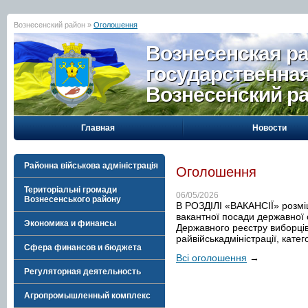
Вознесенский район »
Оголошення
Вознесенская р
государственна
Вознесенский р
Главная
Новости
Районна військова адміністрація
Оголошення
Територіальні громади
06/05/2026
Вознесенського району
В РОЗДІЛІ «ВАКАНСІЇ» розм
вакантної посади державної 
Экономика и финансы
Державного реєстру виборці
райвійськадміністрації, катег
Сфера финансов и бюджета
Всі оголошення
→
Регуляторная деятельность
Агропромышленный комплекс