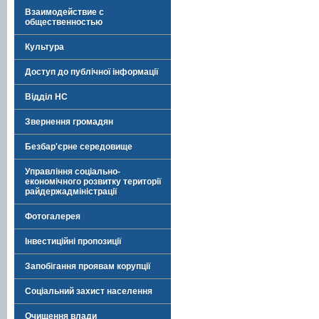
Взаимодействие с
общественностью
Культура
Доступ до публічної інформації
Відділ НС
Звернення громадян
Безбар'єрне середовище
Управління соціально-
економічного розвитку території
райдержадміністрації
Фотогалерея
Інвестиційні пропозиції
Запобігання проявам корупції
Соціальний захист населення
Очищення влади