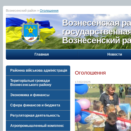
Вознесенский район »
Оголошення
Вознесенская р
государственна
Вознесенский р
Главная
Новости
Районна військова адміністрація
Оголошення
Територіальні громади
17/02/2025
Вознесенського району
Экономика и финансы
Сфера финансов и бюджета
Регуляторная деятельность
Агропромышленный комплекс