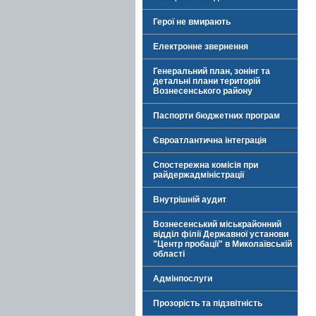
Герої не вмирають
Електронне звернення
Генеральний план, зонінг та
детальні плани територій
Вознесенського району
Паспорти бюджетних програм
Євроатлантична інтеграція
Спостережна комісія при
райдержадміністрації
Внутрішній аудит
Вознесенський міськрайонний
відділ філії Державної установи
"Центр пробації" в Миколаївській
області
Адмінпослуги
Прозорість та підзвітність