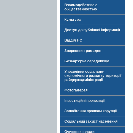
Взаимодействие с
общественностью
Культура
Доступ до публічної інформації
Відділ НС
Звернення громадян
Безбар'єрне середовище
Управління соціально-
економічного розвитку території
райдержадміністрації
Фотогалерея
Інвестиційні пропозиції
Запобігання проявам корупції
Соціальний захист населення
Очищення влади