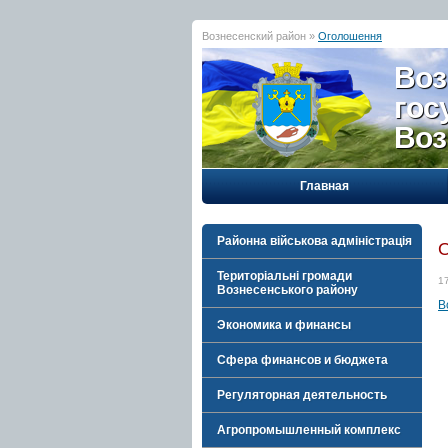
Вознесенский район »
Оголошення
Воз
гос
Воз
Главная
Районна військова адміністрація
Територіальні громади
1
Вознесенського району
В
Экономика и финансы
Сфера финансов и бюджета
Регуляторная деятельность
Агропромышленный комплекс