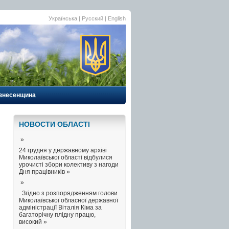
Українська
| Русский |
English
знесенщина
НОВОСТИ ОБЛАСТI
»
24 грудня у державному архіві
Миколаївської області відбулися
урочисті збори колективу з нагоди
Дня працівників »
»
Згідно з розпорядженням голови
Миколаївської обласної державної
адміністрації Віталія Кіма за
багаторічну плідну працю,
високий »