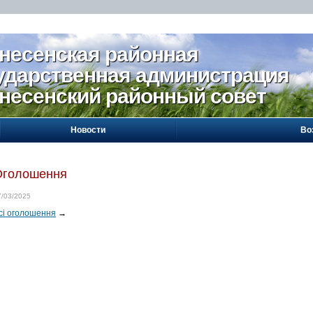
несенская районная
ударственная администрация
несенский районный совет
Новости
Во
Оголошення
7/03/2025
сі оголошення
→