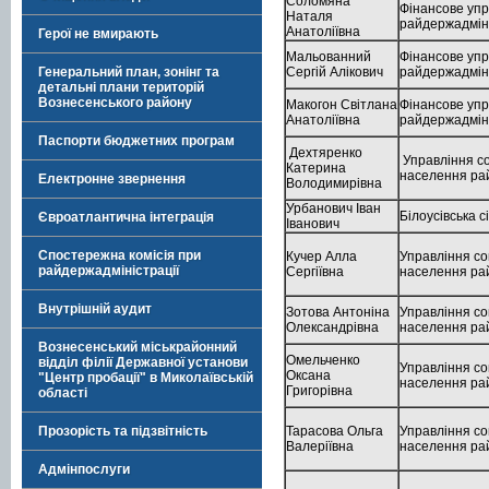
Соломяна
Фінансове упр
Наталя
райдержадміні
Анатоліївна
Герої не вмирають
Мальованний
Фінансове упр
Сергій Алікович
райдержадміні
Генеральний план, зонінг та
детальні плани територій
Вознесенського району
Макогон Світлана
Фінансове упр
Анатоліївна
райдержадміні
Паспорти бюджетних програм
Дехтяренко
Управління со
Катерина
населення рай
Електронне звернення
Володимирівна
Урбанович Іван
Білоусівська с
Євроатлантична інтеграція
Іванович
Спостережна комісія при
Кучер Алла
Управління со
райдержадміністрації
Сергіївна
населення рай
Внутрішній аудит
Зотова Антоніна
Управління со
Олександрівна
населення рай
Вознесенський міськрайонний
Омельченко
відділ філії Державної установи
Управління со
Оксана
"Центр пробації" в Миколаївській
населення рай
Григорівна
області
Тарасова Ольга
Управління со
Прозорість та підзвітність
Валеріївна
населення рай
Адмінпослуги