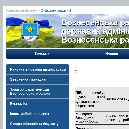
Вознесенський район »
Очищення влади
»
2
Вознесенська р
державна адміні
Вознесенська р
Головна
Новини
Районна військова адміністрація
2
Звернення громадян
Територіальні громади
ПІБ особи,
Вознесенського району
щодо якої
Назва орган
здійснюється
Економіка
перевірка
Інвестиційні пропозиції
Малярчук
Управління а
Володимир
розвитку
рай
Миколайович
Сфера фінансів та бюджету
Пахомова