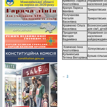
Кривонос Лариса
Управління со
Анатоліївна
населення рай
Крачун Лариса
Трикратівська 
Іванівна
Получанова
Наталія
Трикратівська 
Василівна
Кравченко Ольга
Вознесенськи
Василівна
для сім'ї, діте
Проданчук
Управління со
Вікторія
населення
Вадимівна
райдержадмін
Хомченко Інна
Білоусівська 
Анатоліївна
Кульчинська
Бузька сільсь
Тетяна Вікторівна
→
3