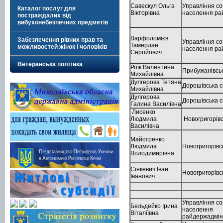
Савескул Ольга
Управління со
Каталог послуг для
Вікторівна
населення рай
постраждалих від
вибухонебезпечних предметів
Варфоломієв
Забезпечення рівних прав та
Управління со
Тамерлан
можливостей жінок і чоловіків
населення рай
Сергійович
Ветеранська політика
Роїк Валентина
Прибужанівськ
Михайлівна
Дулгерова Тетяна
Дорошівська с
Михайлівна
Дулгерова
Дорошівська с
Галина Василівна
Лисенко
Людмила
Новогригорівс
Василівна
Майстренко
Людмила
Новогригорівс
Володимирівна
Сінкевич Іван
Новогригорівс
Іванович
Управління со
Бельдейко Ірина
населення
Віталіївна
райдержадмін