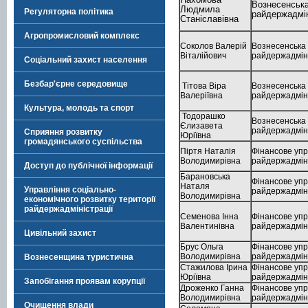
Вознесенськ
Людмила
Регуляторна політика
райдержадмін
Станіславівна
Агропромисловий комплекс
Соколов Валерій
Вознесенська
Віталійович
райдержадмін
Соціальний захист населення
Безбар'єрне середовище
Тітова Віра
Вознесенська
Валеріївна
райдержадмін
Культура, молодь та спорт
Тодорашко
Вознесенська
Єлизавета
райдержадмін
Сприяння розвитку
Юріївна
громадянського суспільства
Піртя Наталія
Фінансове упр
Володимирівна
райдержадміні
Доступ до публічної інформації
Барановська
Фінансове упр
Наталя
Управління соціально-
райдержадміні
Володимирівна
економічного розвитку території
райдержадміністрації
Семенова Інна
Фінансове упр
Валентинівна
райдержадміні
Цивільний захист
Брус Ольга
Фінансове упр
Володимирівна
райдержадміні
Вознесенщина туристична
Стажилова Ірина
Фінансове упр
Юріївна
райдержадміні
Запобігання проявам корупції
Дроженко Ганна
Фінансове упр
Володимирівна
райдержадміні
Очищення влади