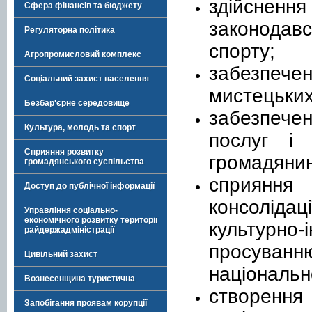
здійснен
Сфера фінансів та бюджету
законодав
Регуляторна політика
спорту;
Агропромисловий комплекс
забезпече
Соціальний захист населення
мистецьких
Безбар'єрне середовище
забезпечен
Культура, молодь та спорт
послуг і 
Сприяння розвитку
громадянин
громадянського суспільства
сприяння
Доступ до публічної інформації
консолідац
Управління соціально-
економічного розвитку території
культурно-
райдержадміністрації
просуван
Цивільний захист
національн
Вознесенщина туристична
створення
Запобігання проявам корупції