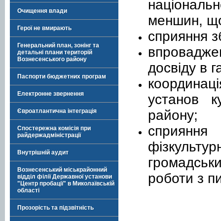
національн
Очищення влади
меншин, що
Герої не вмирають
сприяння з
Генеральний план, зонінг та
впровадж
детальні плани територій
Вознесенського району
досвіду в г
Паспорти бюджетних програм
координац
Електронне звернення
установ к
району;
Євроатлантична інтеграція
сприянн
Спостережна комісія при
райдержадміністрації
фізкультур
Внутрішній аудит
громадськ
Вознесенський міськрайонний
роботи з пи
відділ філії Державної установи
"Центр пробації" в Миколаївській
області
Прозорість та підзвітність