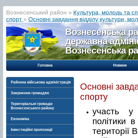
Вознесенський район »
Культура, молодь та с
спорт
»
Основні завдання відділу культури, мол
Вознесенська р
державна адміні
Вознесенська р
Головна
Новини
Районна військова адміністрація
Основні завда
Звернення громадян
спорту
Територіальні громади
Вознесенського району
участь у 
політики в
Економіка
території 
Інвестиційні пропозиції