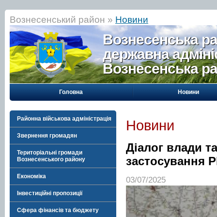
Вознесенський район »
Новини
Вознесенська р
державна адміні
Вознесенська р
Головна
Новини
Районна військова адміністрація
Новини
Звернення громадян
Діалог влади т
Територіальні громади
застосування 
Вознесенського району
Економіка
03/07/2025
Інвестиційні пропозиції
Сфера фінансів та бюджету