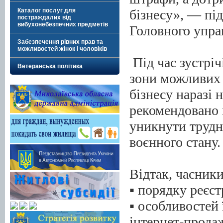
бізнесу», — пі
Каталог послуг для
постраждалих від
вибухонебезпечних предметів
Головного упра
Забезпечення рівних прав та
можливостей жінок і чоловіків
Під час зустрі
Ветеранська політика
зони можливих 
бізнесу наразі
рекомендовано 
уникнути трудн
воєнного стану.
Відтак, часник
▪️ порядку реєс
▪️ особливостей
інтернет-прода