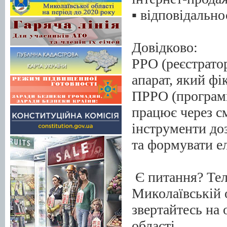
▪️ відповідальн
Довідково:
РРО (реєстрато
апарат, який фі
ПРРО (програмн
працює через с
інструменти до
та формувати е
Є питання? Тел
Миколаївській о
звертайтесь на
області