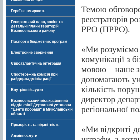
Очищення влади
Темою обговоре
Герої не вмирають
реєстраторів р
Генеральний план, зонінг та
детальні плани територій
РРО (ПРРО).
Вознесенського району
Паспорти бюджетних програм
«Ми розуміємо 
Електронне звернення
комунікації з 
Євроатлантична інтеграція
мовою – наше за
Спостережна комісія при
допомагають ун
райдержадміністрації
кількість пору
Внутрішній аудит
директор депар
Вознесенський міськрайонний
відділ філії Державної установи
регіональної п
"Центр пробації" в Миколаївській
області
Прозорість та підзвітність
«Ми відкриті до
Адмінпослуги
штрафи, а дотр