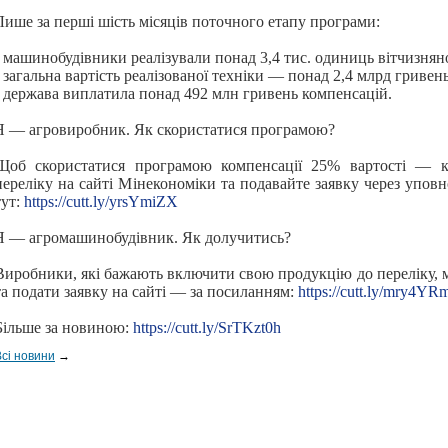
Лише за перші шість місяців поточного етапу програми:
- машинобудівники реалізували понад 3,4 тис. одиниць вітчизняно
- загальна вартість реалізованої техніки — понад 2,4 млрд гривень
- держава виплатила понад 492 млн гривень компенсацій.
Я — агровиробник. Як скористатися програмою?
Щоб скористатися програмою компенсації 25% вартості — к
переліку на сайті Мінекономіки та подавайте заявку через упо
тут:
https://cutt.ly/yrsYmiZX
Я — агромашинобудівник. Як долучитись?
Виробники, які бажають включити свою продукцію до переліку, 
та подати заявку на сайті — за посиланням:
https://cutt.ly/mry4YR
Більше за новиною:
https://cutt.ly/SrTKzt0h
Всі новини
→