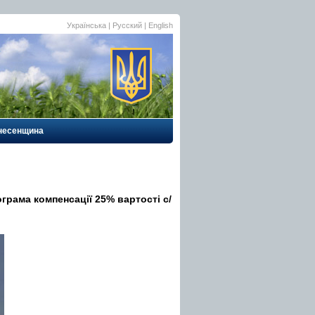
Українська |
Русский
|
English
несенщина
грама компенсації 25% вартості с/