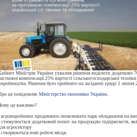
Кабінет Міністрів України ухвалив рішення виділити додатково 7
часткової компенсації 25% вартості сільськогосподарської технік
виробництва. Рішення було прийнято на засіданні уряду 2 липня 
Про це повідомляє
Міністерство економіки України
.
Чому це важливо?
- агровиробники продовжать оновлювати парк обладнання на ви
- стимулюється додатковий попит на продукцію підприємств, як
для агросектору
- створюються нові робочі місця.