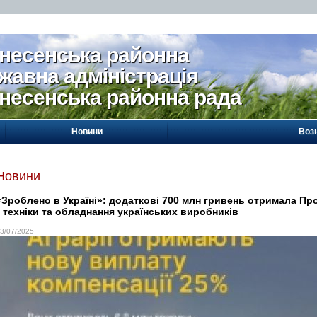
несенська районна
жавна адміністрація
несенська районна рада
Новини
Воз
Новини
«Зроблено в Україні»: додаткові 700 млн гривень отримала Про
г техніки та обладнання українських виробників
3/07/2025