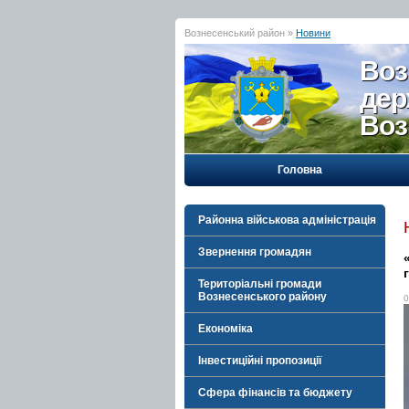
Вознесенський район »
Новини
Воз
дер
Воз
Головна
Районна військова адміністрація
Звернення громадян
Територіальні громади
Вознесенського району
0
Економіка
Інвестиційні пропозиції
Сфера фінансів та бюджету