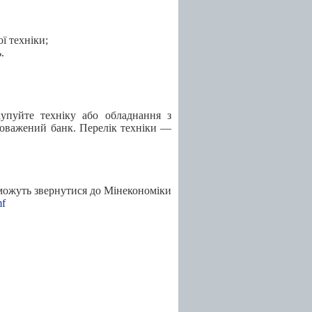
ї техніки;
.
упуйте техніку або обладнання з
вноважений банк. Перелік техніки —
можуть звернутися до Мінекономіки
mf