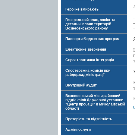
Герої не вмирають
Генеральний план, зонінг та
детальні плани територій
Вознесенського району
Паспорти бюджетних програм
Електронне звернення
Євроатлантична інтеграція
Спостережна комісія при
райдержадміністрації
Внутрішній аудит
Вознесенський міськрайонний
відділ філії Державної установи
"Центр пробації" в Миколаївській
області
Прозорість та підзвітність
Адмінпослуги