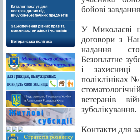
бойові завдання
Каталог послуг для
постраждалих від
вибухонебезпечних предметів
Забезпечення рівних прав та
У Миколаєві ш
можливостей жінок і чоловіків
договори з На
Ветеранська політика
надання сто
Безоплатне зуб
і захисниці 
поліклініках №1
стоматологічні
ветеранів ві
зуболікування.
Контакти для з