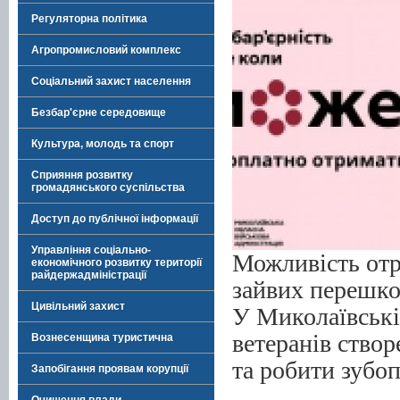
Регуляторна політика
Агропромисловий комплекс
Соціальний захист населення
Безбар'єрне середовище
Культура, молодь та спорт
Сприяння розвитку
громадянського суспільства
Доступ до публічної інформації
Управління соціально-
Можливість отр
економічного розвитку території
райдержадміністрації
зайвих перешкод
Цивільний захист
У Миколаївські
ветеранів створ
Вознесенщина туристична
та робити зубо
Запобігання проявам корупції