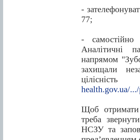
- зателефонува
77;
- самостійно
Аналітичні п
напрямом "Зубо
захищали неза
цілісність
health.gov.ua/.../
Щоб отримати 
треба звернут
НСЗУ та запов
пред’явленням 