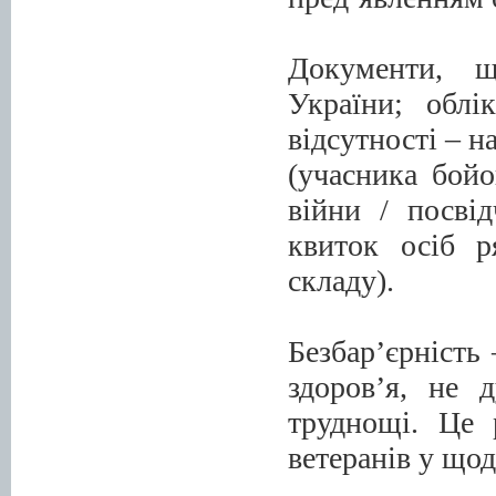
Документи, щ
України; облі
відсутності – н
(учасника бойо
війни / посві
квиток осіб р
складу).
Безбар’єрність
здоров’я, не 
труднощі. Це 
ветеранів у що