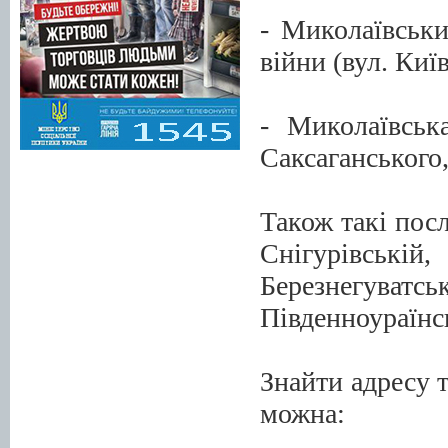
- Миколаївськи
війни (вул. Київ
- Миколаївськ
Саксаганського, 
Також такі посл
Снігурівськ
Березнегуват
Південноураїнс
Знайти адресу 
можна: