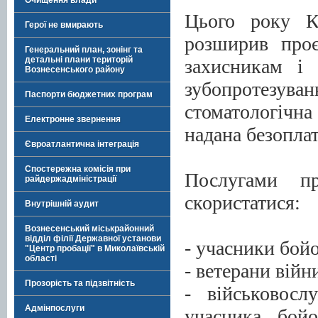
Очищення влади
Цього року К
Герої не вмирають
розширив проє
Генеральний план, зонінг та
детальні плани територій
захисникам і 
Вознесенського району
зубопротезуван
Паспорти бюджетних програм
стоматологічн
Електронне звернення
надана безоплат
Євроатлантична інтеграція
Спостережна комісія при
Послугами пр
райдержадміністрації
скористатися:
Внутрішній аудит
Вознесенський міськрайонний
відділ філії Державної установи
- учасники бойо
"Центр пробації" в Миколаївській
області
- ветерани війн
Прозорість та підзвітність
- військовосл
Адмінпослуги
учасника бой