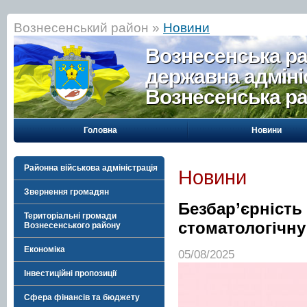
Вознесенський район »
Новини
Вознесенська р
державна адміні
Вознесенська р
Головна
Новини
Районна військова адміністрація
Новини
Звернення громадян
Безбар’єрність
Територіальні громади
стоматологічн
Вознесенського району
Економіка
05/08/2025
Інвестиційні пропозиції
Сфера фінансів та бюджету