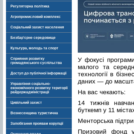
Регуляторна політика
Агропромисловий комплекс
Соціальний захист населення
Безбар'єрне середовище
Культура, молодь та спорт
У фокусі програм
Сприяння розвитку
громадянського суспільства
малого та середн
технології в бізне
Доступ до публічної інформації
даних — до масшта
Управління соціально-
економічного розвитку території
На вас чекають:
райдержадміністрації
14 тижнів навчан
Цивільний захист
буткемп у 11 міста
Вознесенщина туристична
Менторська підтрим
Запобігання проявам корупції
Призовий фонд у 