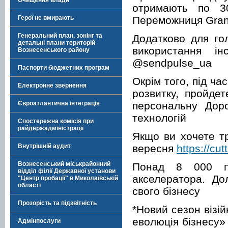
Очищення влади
отримають по 3
Переможниця Grand
Герої не вмирають
Генеральний план, зонінг та
Додатково для го
детальні плани територій
використання ін
Вознесенського району
@sendpulse_ua
Паспорти бюджетних програм
Окрім того, під ча
Електронне звернення
розвитку, пройдет
персональну Дор
Євроатлантична інтеграція
технологій
Спостережна комісія при
райдержадміністрації
Якщо ви хочете т
вересня
https://cu
Внутрішній аудит
Вознесенський міськрайонний
Понад 8 000 пі
відділ філії Державної установи
акселератора. До
"Центр пробації" в Миколаївській
області
свого бізнесу
Прозорість та підзвітність
*Новий сезон візі
еволюція бізнесу»
Адмінпослуги