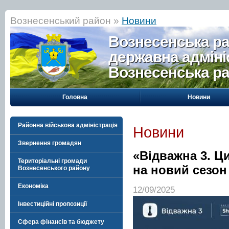
Вознесенський район »
Новини
Вознесенська р
державна адміні
Вознесенська р
Головна
Новини
Районна військова адміністрація
Новини
Звернення громадян
«Відважна 3. Ц
Територіальні громади
на новий сезон
Вознесенського району
Економіка
12/09/2025
Інвестиційні пропозиції
Сфера фінансів та бюджету