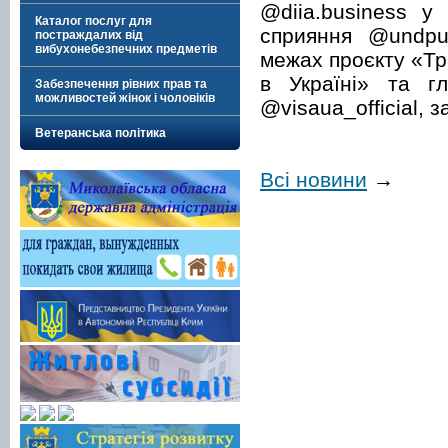
@diia.business у 
Каталог послуг для
сприяння @undpuk
постраждалих від
вибухонебезпечних предметів
межах проєкту «Т
в Україні» та г
Забезпечення рівних прав та
можливостей жінок і чоловіків
@visaua_official, з
Ветеранська політика
Всі новини
→