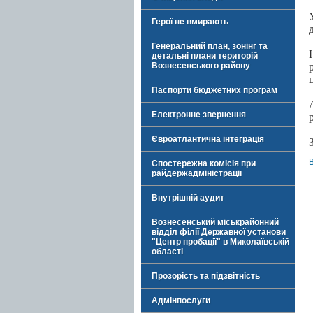
Герої не вмирають
Генеральний план, зонінг та
детальні плани територій
Вознесенського району
Паспорти бюджетних програм
Електронне звернення
Євроатлантична інтеграція
Спостережна комісія при
райдержадміністрації
Внутрішній аудит
Вознесенський міськрайонний
відділ філії Державної установи
"Центр пробації" в Миколаївській
області
Прозорість та підзвітність
Адмінпослуги