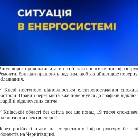
Вночі ворог продовжив атаки на об’єкти енергетичної інфраструк
Ремонтні бригади працюють над тим, щоб якнайшвидше поверну
обладнання.
У Києві поступово відновлюється електропостачання спожива
обстріли. Правий берег міста вже повернувся до графіків відклю
аварійні відключення світла.
У Київській області без світла все ще понад 19 тисяч споживачі
відключення електроенергії.
Через російські атаки на енергетичну інфраструктуру без с
абонентів на Чернігівщині.