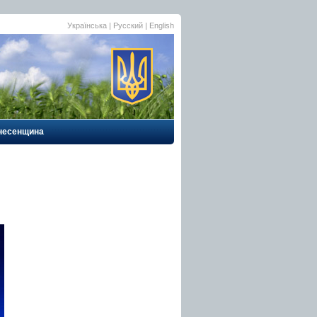
Українська |
Русский
|
English
несенщина