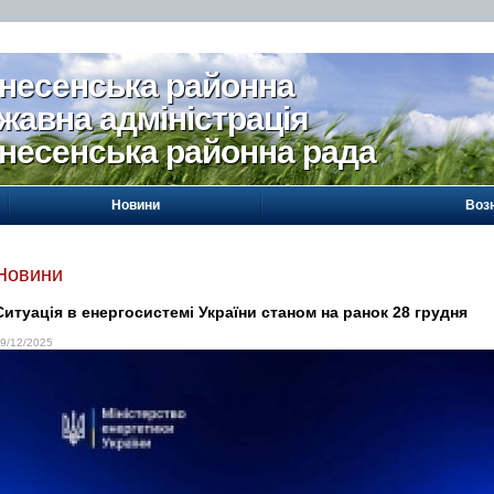
несенська районна
жавна адміністрація
несенська районна рада
Новини
Воз
Новини
Ситуація в енергосистемі України станом на ранок 28 грудня
9/12/2025