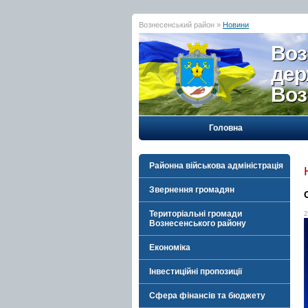
Вознесенський район »
Новини
Воз
дер
Воз
Головна
Районна військова адміністрація
Звернення громадян
Територіальні громади
2
Вознесенського району
Економіка
Інвестиційні пропозиції
Сфера фінансів та бюджету