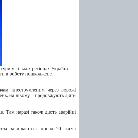
тури у кількох регіонах України.
ти в роботу пошкоджене
чам, знеструмленим через ворожі
чень, на лівому – продовжують діяти
в. Там наразі також діють аварійні
вітла залишаються понад 20 тисяч