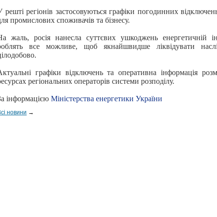
У решті регіонів застосовуються графіки погодинних відключен
для промислових споживачів та бізнесу.
На жаль, росія нанесла суттєвих ушкоджень енергетичній ін
роблять все можливе, щоб якнайшвидше ліквідувати наслі
цілодобово.
Актуальні графіки відключень та оперативна інформація роз
ресурсах регіональних операторів системи розподілу.
За інформацією
Міністерства енергетики України
Всі новини
→