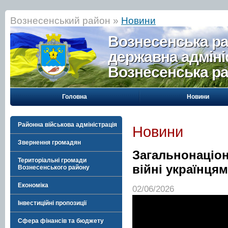
Вознесенський район »
Новини
Вознесенська р
державна адміні
Вознесенська р
Головна
Новини
Районна військова адміністрація
Новини
Звернення громадян
Загальнонаціон
Територіальні громади
війні українцям
Вознесенського району
Економіка
02/06/2026
Інвестиційні пропозиції
Сфера фінансів та бюджету