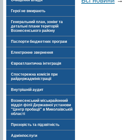
Всі новини
→
Очищення влади
Герої не вмирають
Генеральний план, зонінг та
детальні плани територій
Вознесенського району
Паспорти бюджетних програм
Електронне звернення
Євроатлантична інтеграція
Спостережна комісія при
райдержадміністрації
Внутрішній аудит
Вознесенський міськрайонний
відділ філії Державної установи
"Центр пробації" в Миколаївській
області
Прозорість та підзвітність
Адмінпослуги