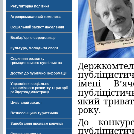
Регуляторна політика
Агропромисловий комплекс
Соціальний захист населення
Безбар'єрне середовище
Культура, молодь та спорт
Сприяння розвитку
Держкомт
громадянського суспільства
публіцисти
Доступ до публічної інформації
імені В
яч
ʼ
Управління соціально-
економічного розвитку території
публіцістич
райдержадміністрації
який
трива
Цивільний захист
року
.
Вознесенщина туристична
До конкурс
Запобігання проявам корупції
публіцистич