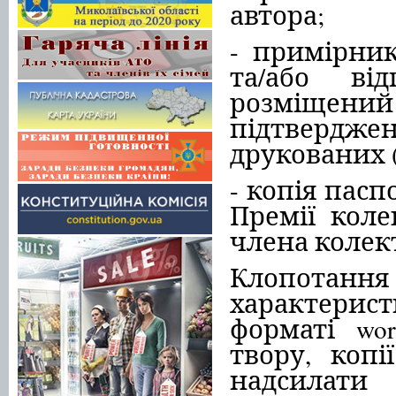
автора;
- примірник
та/або ві
розміщен
підтвердж
друкованих (
- копія пасп
Премії коле
члена колек
Клопотання 
характерис
форматі wo
твору, копі
надсилат