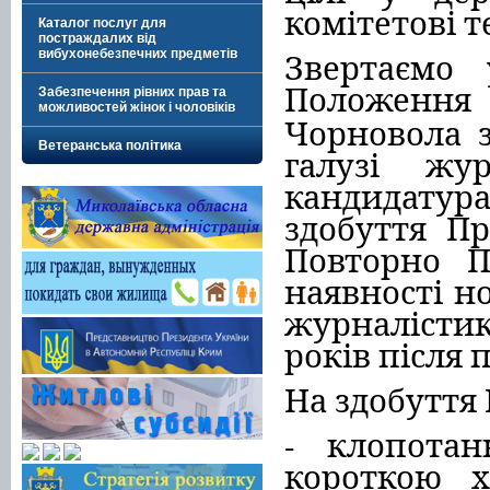
комітетові т
Каталог послуг для
постраждалих від
Звертаємо 
вибухонебезпечних предметів
Положення
Забезпечення рівних прав та
можливостей жінок і чоловіків
Чорновола
Ветеранська політика
галузі жу
кандидатура
здобуття Пр
Повторно П
наявності н
журналістик
років після
На здобуття 
- клопота
короткою х