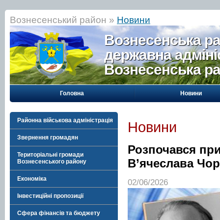
Вознесенський район »
Новини
Вознесенська р
державна адміні
Вознесенська р
Головна
Новини
Районна військова адміністрація
Новини
Звернення громадян
Розпочався при
Територіальні громади
В’ячеслава Чор
Вознесенського району
Економіка
02/06/2026
Інвестиційні пропозиції
Сфера фінансів та бюджету