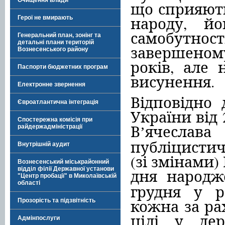
Очищення влади
що сприяють
народу, йо
Герої не вмирають
самобутност
Генеральний план, зонінг та
детальні плани територій
завершеному
Вознесенського району
років, але 
Паспорти бюджетних програм
висунення.
Електронне звернення
Відповідно 
Євроатлантична інтеграція
України від 
Спостережна комісія при
В
ячеслава
райдержадміністрації
ʼ
публіцисти
Внутрішній аудит
(
зі
змінами
)
Вознесенський міськрайонний
відділ філії Державної установи
дня
народж
"Центр пробації" в Миколаївській
області
грудня
у
ро
кожна за ра
Прозорість та підзвітність
цілі у де
Адмінпослуги