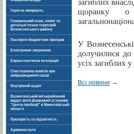
загиблих внаслі
Очищення влади
щоранку о
Герої не вмирають
загальнонаціон
Генеральний план, зонінг та
детальні плани територій
Вознесенського району
Паспорти бюджетних програм
У Вознесенські
Електронне звернення
долучилися до
усіх загиблих у 
Євроатлантична інтеграція
Спостережна комісія при
райдержадміністрації
Всі новини
→
Внутрішній аудит
Вознесенський міськрайонний
відділ філії Державної установи
"Центр пробації" в Миколаївській
області
Прозорість та підзвітність
Адмінпослуги