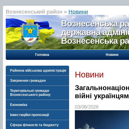
Вознесенський район »
Новини
Вознесенська р
державна адміні
Вознесенська р
Головна
Новини
Районна військова адміністрація
Новини
Звернення громадян
Загальнонаціон
Територіальні громади
війні українцям
Вознесенського району
Економіка
03/06/2026
Інвестиційні пропозиції
Сфера фінансів та бюджету