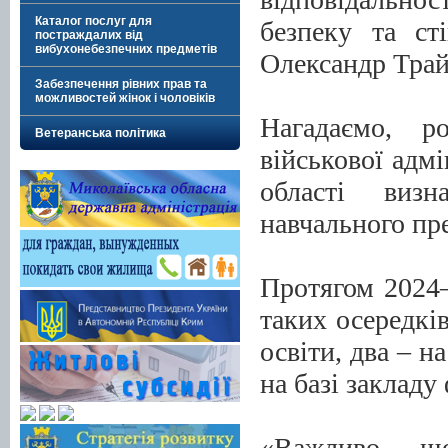
Каталог послуг для
безпеку та ст
постраждалих від
вибухонебезпечних предметів
Олександр Трай
Забезпечення рівних прав та
можливостей жінок і чоловіків
Нагадаємо, р
Ветеранська політика
військової адмі
області визн
навчального пр
Протягом 2024
таких осередків
освіти, два – н
на базі закладу
«Важливо, щ