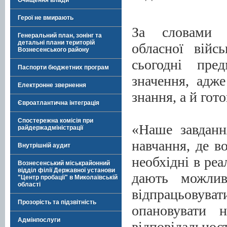
Очищення влади
Герої не вмирають
За словами з
Генеральний план, зонінг та
детальні плани територій
обласної війсь
Вознесенського району
сьогодні пре
Паспорти бюджетних програм
значення, адж
Електронне звернення
знання, а й гот
Євроатлантична інтеграція
Спостережна комісія при
«Наше завданн
райдержадміністрації
навчання, де в
Внутрішній аудит
необхідні в ре
Вознесенський міськрайонний
відділ філії Державної установи
дають можлив
"Центр пробації" в Миколаївській
області
відпрацьовуват
Прозорість та підзвітність
опановувати 
Адмінпослуги
відповідальнос