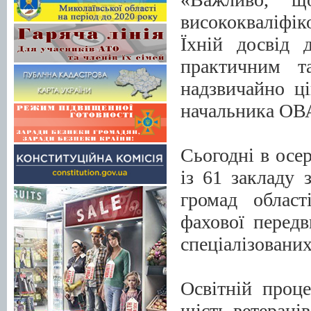
висококваліфіко
Їхній досвід 
практичним т
надзвичайно ц
начальника ОВ
Сьогодні в осе
із 61 закладу 
громад област
фахової перед
спеціалізованих
Освітній проце
шість ветерані