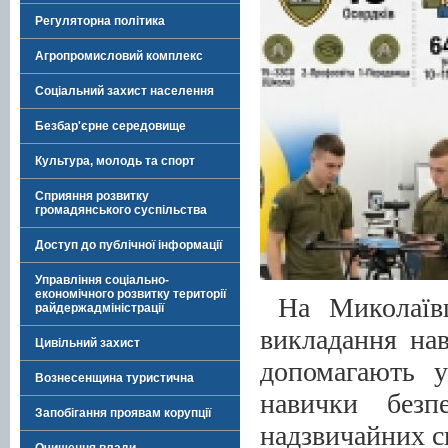
Регуляторна політика
Агропромисловий комплекс
Соціальний захист населення
Безбар'єрне середовище
Культура, молодь та спорт
Сприяння розвитку
громадянського суспільства
Доступ до публічної інформації
Управління соціально-
економічного розвитку території
На Миколаїв
райдержадміністрації
викладання нав
Цивільний захист
допомагають у
Вознесенщина туристична
навички безп
Запобігання проявам корупції
надзвичайних с