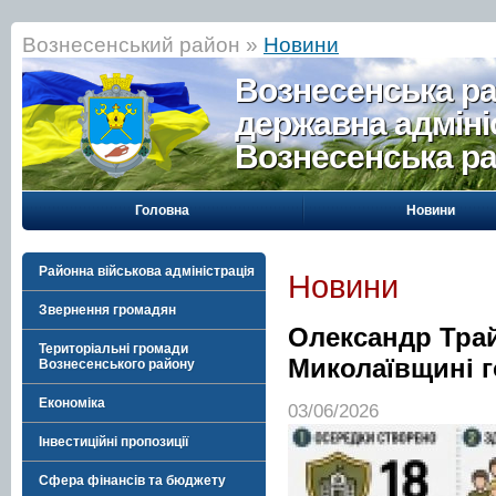
Вознесенський район »
Новини
Вознесенська р
державна адміні
Вознесенська р
Головна
Новини
Районна військова адміністрація
Новини
Звернення громадян
Олександр Трай
Територіальні громади
Миколаївщині г
Вознесенського району
Економіка
03/06/2026
Інвестиційні пропозиції
Сфера фінансів та бюджету