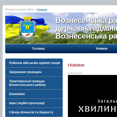
Вознесенський район »
Новини
Вознесенська р
державна адміні
Вознесенська р
Головна
Новини
Районна військова адміністрація
Новини
Звернення громадян
03/07/2026
Територіальні громади
Вознесенського району
Економіка
Інвестиційні пропозиції
Сфера фінансів та бюджету