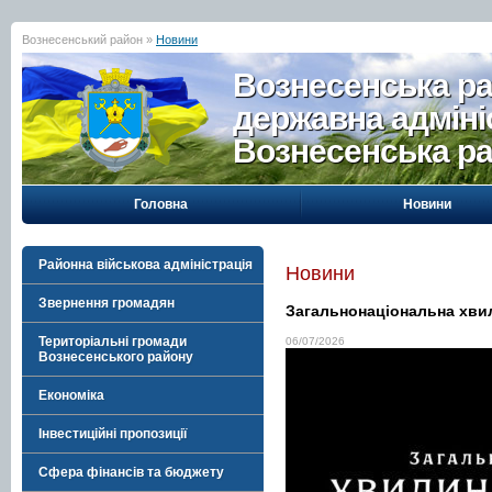
Вознесенський район »
Новини
Вознесенська р
державна адміні
Вознесенська р
Головна
Новини
Районна військова адміністрація
Новини
Звернення громадян
Загальнонаціональна хви
Територіальні громади
06/07/2026
Вознесенського району
Економіка
Інвестиційні пропозиції
Сфера фінансів та бюджету