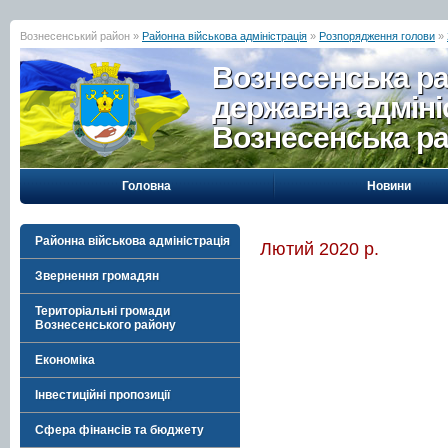
Вознесенський район »
Районна військова адміністрація
»
Розпорядження голови
»
Вознесенська р
державна адміні
Вознесенська р
Головна
Новини
Районна військова адміністрація
Лютий 2020 р.
Звернення громадян
Територіальні громади
Вознесенського району
Економіка
Інвестиційні пропозиції
Сфера фінансів та бюджету