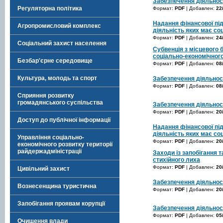
Забезпечення діяльнос
Регуляторна політика
Формат:
PDF
| Добавлен:
22
Надання фінансової під
Агропромисловий комплекс
діяльність яких має со
Формат:
PDF
| Добавлен:
24
Соціальний захист населення
Субвенція з місцевого
соціально-економічного
Безбар'єрне середовище
Формат:
PDF
| Добавлен:
08
Культура, молодь та спорт
Забезпечення діяльнос
Формат:
PDF
| Добавлен:
08
Сприяння розвитку
громадянського суспільства
Забезпечення діяльнос
Формат:
PDF
| Добавлен:
20
Доступ до публічної інформації
Надання фінансової під
діяльність яких має со
Управління соціально-
Формат:
PDF
| Добавлен:
20
економічного розвитку території
райдержадміністрації
Заходи із запобігання т
стихійного лиха
Формат:
PDF
| Добавлен:
20
Цивільний захист
Забезпечення діяльнос
Вознесенщина туристична
Формат:
PDF
| Добавлен:
20
Запобігання проявам корупції
Забезпечення діяльнос
Формат:
PDF
| Добавлен:
05
Очищення влади