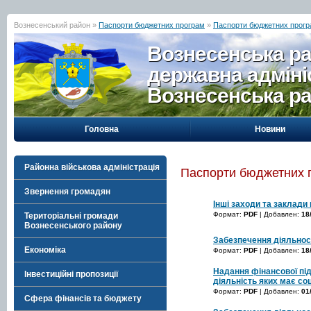
Вознесенський район »
Паспорти бюджетних програм
»
Паспорти бюджетних програ
Вознесенська р
державна адміні
Вознесенська р
Головна
Новини
Районна військова адміністрація
Паспорти бюджетних п
Звернення громадян
Інші заходи та заклади
Формат:
PDF
| Добавлен:
18
Територіальні громади
Вознесенського району
Забезпечення діяльнос
Економіка
Формат:
PDF
| Добавлен:
18
Надання фінансової під
Інвестиційні пропозиції
діяльність яких має со
Формат:
PDF
| Добавлен:
01
Сфера фінансів та бюджету